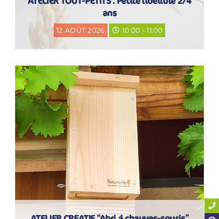
ATELIER TOUT-PETITS . Petite libellule 2/4
ans
12 AOÛT 2026
10:00 - 11:00
ATELIER CRÉATIF “Abri à chauves-souris”