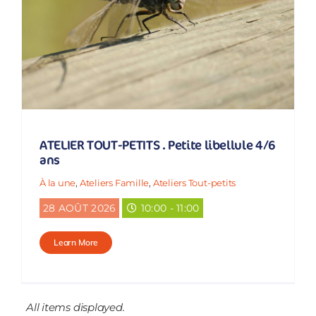
ATELIER TOUT-PETITS . Petite libellule 4/6
ans
À la une
,
Ateliers Famille
,
Ateliers Tout-petits
28 AOÛT 2026
10:00 - 11:00
Learn More