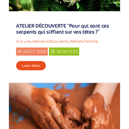
ATELIER DÉCOUVERTE “Pour qui sont ces
serpents qui sifflent sur vos têtes ?”
À la une
,
Ateliers Découverte
,
Ateliers Famille
18 AOÛT 2026
10:00-11:30
Learn More