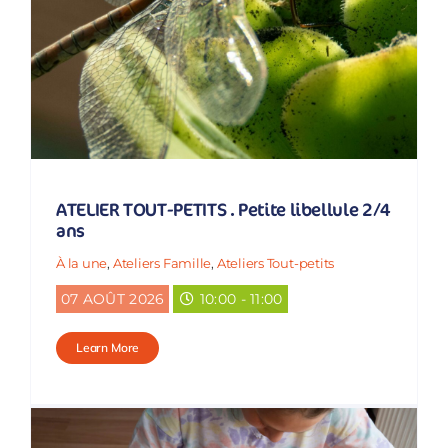
CONTACT
ATELIER TOUT-PETITS . Petite libellule 2/4
ans
À la une
,
Ateliers Famille
,
Ateliers Tout-petits
07 AOÛT 2026
10:00 - 11:00
Learn More