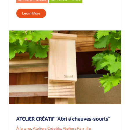
Learn More
ATELIER CRÉATIF “Abri à chauves-souris”
À la une
,
Ateliers Créatifs
,
Ateliers Famille