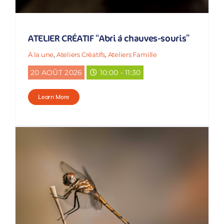
ATELIER CRÉATIF “Abri à chauves-souris”
À la une
,
Ateliers Créatifs
,
Ateliers Famille
20 AOÛT 2026
10:00 - 11:30
Learn More