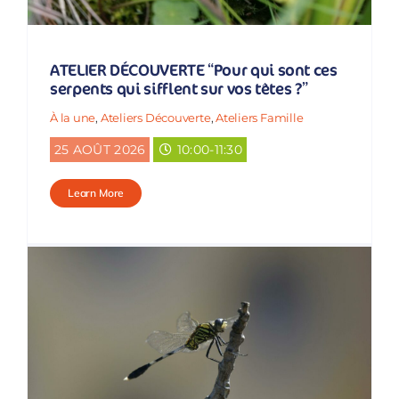
ATELIER DÉCOUVERTE “Pour qui sont ces
serpents qui sifflent sur vos têtes ?”
À la une
,
Ateliers Découverte
,
Ateliers Famille
25 AOÛT 2026
10:00-11:30
Learn More