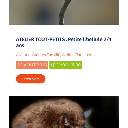
ATELIER TOUT-PETITS . Petite libellule 2/4
ans
À la une
,
Ateliers Famille
,
Ateliers Tout-petits
26 AOÛT 2026
10:00 - 11:00
Learn More