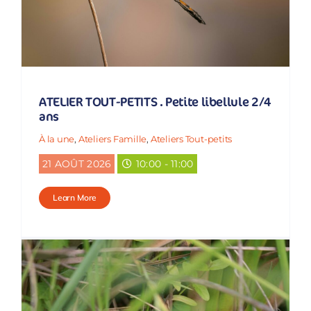
ATELIER TOUT-PETITS . Petite libellule 2/4
ans
À la une
,
Ateliers Famille
,
Ateliers Tout-petits
21 AOÛT 2026
10:00 - 11:00
Learn More