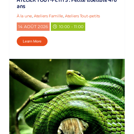
ans
À la une
,
Ateliers Famille
,
Ateliers Tout-petits
14 AOÛT 2026
10:00 - 11:00
Learn More