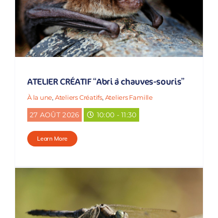
ATELIER CRÉATIF “Abri à chauves-souris”
À la une
,
Ateliers Créatifs
,
Ateliers Famille
27 AOÛT 2026
10:00 - 11:30
Learn More