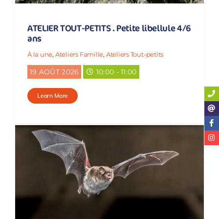
ATELIER TOUT-PETITS . Petite libellule 4/6
ans
À la une
,
Ateliers Famille
,
Ateliers Tout-petits
19 AOÛT 2026
10:00 - 11:00
Learn More