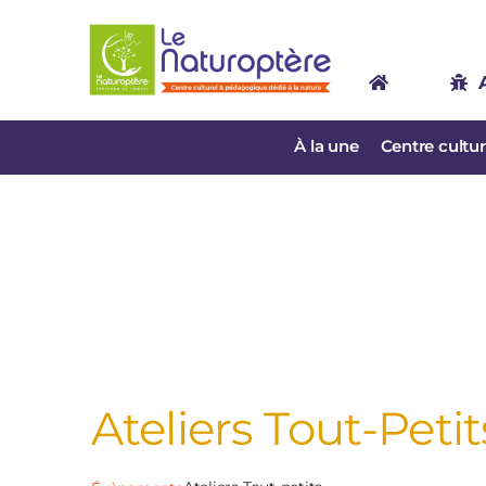
Passer
au
contenu
À la une
Centre cultu
Ateliers Tout-Petit