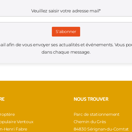
Veuillez saisir votre adresse mail*
il afin de vous envoyer ses actualités et événements. Vous p
dans chaque message.
RE
NOUS TROUVER
roptère
Parc de stationnement
Populaire Ventoux
Chemin du Grès
an-Henri Fabre
84830 Sérignan-du-Comtat