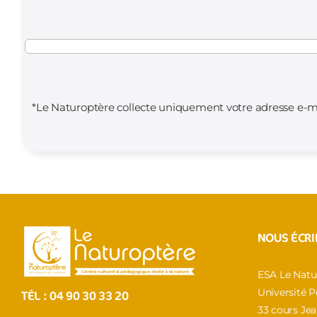
*Le Naturoptère collecte uniquement votre adresse e-ma
NOUS ÉCRI
ESA Le Natu
Université 
TÉL :
04 90 30 33 20
33 cours Je