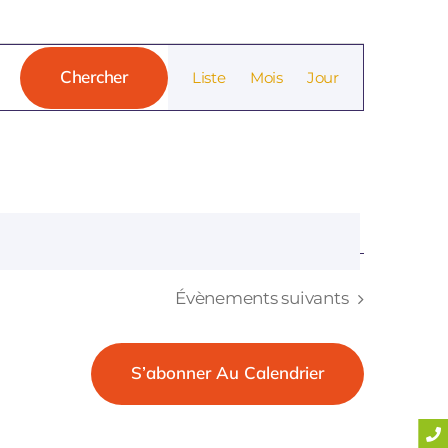
Navigation
Chercher
Liste
Mois
Jour
De
Vues
Évènemen
Évènements
suivants
S’abonner Au Calendrier