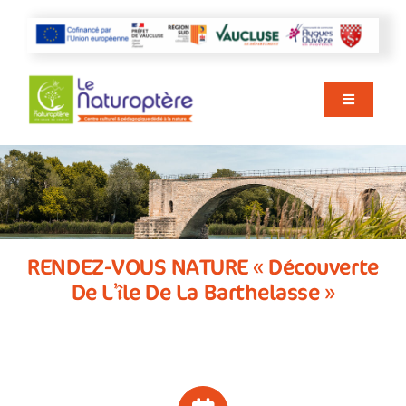
Passer
au
contenu
Toggle
Navigati
ACCUEIL
AGENDA
RENDEZ-VOUS NATURE « Découverte
De L’île De La Barthelasse »
VISITER
NOS ACTIVITÉS