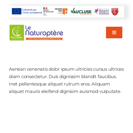
Passer
au
contenu
Toggle
Navigati
ACCUEIL
Aenean venenatis dolor ipsum ultricies cursus ultrices
AGENDA
diam consectetur. Duis dignissim blandit faucibus.
Inet pellentesque aliquet rutrum eros. Aliquam
aliquet mauris eleifend dignisim euismod vulputate.
VISITER
NOS ACTIVITÉS