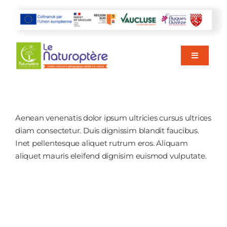
Passer
au
contenu
Toggle
Navigati
ACCUEIL
Aenean venenatis dolor ipsum ultricies cursus ultrices
AGENDA
diam consectetur. Duis dignissim blandit faucibus.
Inet pellentesque aliquet rutrum eros. Aliquam
aliquet mauris eleifend dignisim euismod vulputate.
VISITER
NOS ACTIVITÉS