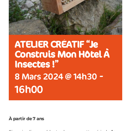
CONTACT
ATELIER CRÉATIF “Je
Construis Mon Hôtel À
Insectes !”
-
8 Mars 2024 @ 14h30
16h00
À partir de 7 ans